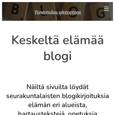
Tervetuloa yhteyteen
Keskeltä elämää
blogi
Näiltä sivuilta löydät
seurakuntalaisten blogikirjoituksia
elämän eri alueista,
hartaustekstejä, opetuksia