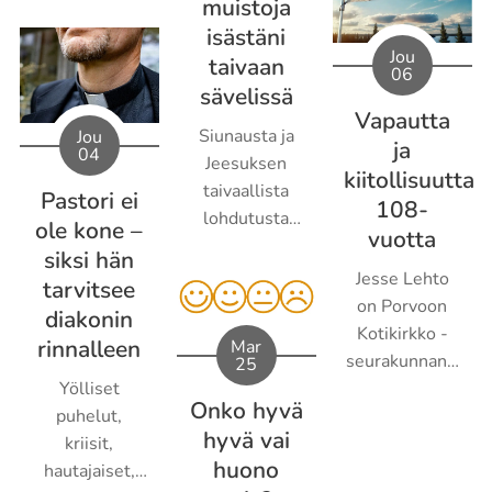
muistoja
kuulunut noin
jossa usko,
isästäni
kaksi vuotta
arki ja rukous
Jou
taivaan
Porvoon
kietoutuivat
06
sävelissä
Kotikirkkoon,
luontevasti
Vapautta
josta on sanan
yhteen –
Siunausta ja
Jou
ja
mukaisesti
04
kodeissa,
Jeesuksen
kiitollisuutta
tullut minulle
pienissä
taivaallista
Pastori ei
kuin toinen
108-
yhteisöissä,
lohdutusta
ole kone –
koti. Oikein
vuotta
kasvokkain
kaikille
siksi hän
kunnolla
elettynä
läheisensä
Jesse Lehto
tarvitsee
seurakuntaperheen
elämänä (Apt.
menettäneille
on Porvoon
elämään
diakonin
2:42–47).
toivottaen.
Kotikirkko -
pääsin
rinnalleen
Mar
"He
seurakunnan -
25
mukaan, kun
pysyivät...
iältään nuorin
Yölliset
aloin palvella
Onko hyvä
-
puhelut,
erilaisissa
hyvä vai
vanhimmiston
kriisit,
työmuodoissa.
huono
jäsen, joka
hautajaiset,
Mottoni on