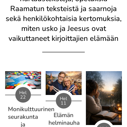
Raamatun teksteistä ja saarnoja
sekä henkilökohtaisia kertomuksia,
miten usko ja Jeesus ovat
vaikuttaneet kirjoittajien elämään
Hel
22
Hel
11
Monikulttuurinen
Elämän
seurakunta
helminauha
ja