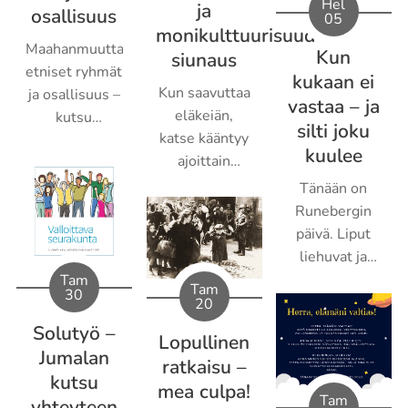
Hel
ja
osallisuus
05
monikulttuurisuuden
Maahanmuuttajat,
Kun
siunaus
etniset ryhmät
kukaan ei
Kun saavuttaa
ja osallisuus –
vastaa – ja
eläkeiän,
kutsu
silti joku
katse kääntyy
yhteyteen
kuulee
ajoittain
siihen, mitä
Tänään on
vuosikymmenten
Runebergin
aikana on
päivä. Liput
tapahtunut.
liehuvat ja
Laskin
torttu maistuu
Tam
Tam
30
hiljattain,
makealta
20
montako
kahvikupin
Solutyö –
Lopullinen
päivää
äärellä. Hetki,
Jumalan
ratkaisu –
elämääni on
joka kutsuu
kutsu
kertynyt: 25
mea culpa!
pysähtymään.
Tam
yhteyteen