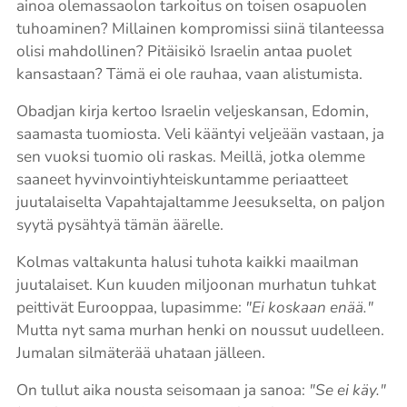
ainoa olemassaolon tarkoitus on toisen osapuolen
tuhoaminen? Millainen kompromissi siinä tilanteessa
olisi mahdollinen? Pitäisikö Israelin antaa puolet
kansastaan? Tämä ei ole rauhaa, vaan alistumista.
Obadjan kirja kertoo Israelin veljeskansan, Edomin,
saamasta tuomiosta. Veli kääntyi veljeään vastaan, ja
sen vuoksi tuomio oli raskas. Meillä, jotka olemme
saaneet hyvinvointiyhteiskuntamme periaatteet
juutalaiselta Vapahtajaltamme Jeesukselta, on paljon
syytä pysähtyä tämän äärelle.
Kolmas valtakunta halusi tuhota kaikki maailman
juutalaiset. Kun kuuden miljoonan murhatun tuhkat
peittivät Eurooppaa, lupasimme:
"Ei koskaan enää."
Mutta nyt sama murhan henki on noussut uudelleen.
Jumalan silmäterää uhataan jälleen.
On tullut aika nousta seisomaan ja sanoa:
"Se ei käy."