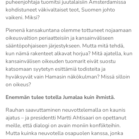
puheenjohtaja tuomitsi juutalaisiin Amsterdamissa
kohdistuneet väkivaltaiset teot, Suomen johto
vaikeni. Miksi?
Pienenä kansakuntana olemme tottuneet nojaamaan
oikeusvaltion periaatteisiin ja kansainväliseen
sääntöpohjaiseen järjestykseen. Mutta mitä tehdä,
kun nämä rakenteet alkavat horjua? Mitä ajatella, kun
kansainvälisen oikeuden tuomarit eivät suostu
katsomaan syytetyn esittämiä todisteita ja
hyväksyvät vain Hamasin näkökulman? Missä silloin
on oikeus?
Enemmän tulee totella Jumalaa kuin ihmistä.
Rauhan saavuttaminen neuvottelemalla on kaunis
ajatus – ja presidentti Martti Ahtisaari on opettanut
meille, että dialogi on avain moniin konflikteihin.
Mutta kuinka neuvotella osapuolen kanssa, jonka