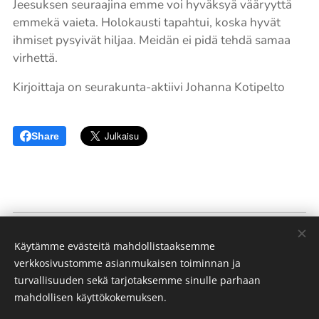
Jeesuksen seuraajina emme voi hyväksyä vääryyttä
emmekä vaieta. Holokausti tapahtui, koska hyvät
ihmiset pysyivät hiljaa. Meidän ei pidä tehdä samaa
virhettä.
Kirjoittaja on seurakunta-aktiivi Johanna Kotipelto
Share
Kotikirkko
Käytämme evästeitä mahdollistaaksemme
(
)
Porvoon Helluntaiseurakunta
verkkosivustomme asianmukaisen toiminnan ja
turvallisuuden sekä tarjotaksemme sinulle parhaan
"Hän varustaa kaikki seurakunnan jäsenet palvelutyöhön,
mahdollisen käyttökokemuksen.
Kristuksen ruumiin rakentamiseen."