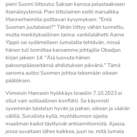
pieni Suomi liittoutui Saksan kanssa pelastaakseen
itsenäisyytensä. Pian liittolainen esitti marsalkka
Mannerheimille polttavan kysymyksen: "Entä
Suomen juutalaiset?" Tähän liittyy vähän tunnettu,
mutta merkityksellinen tarina: vankilalähetti Aarne
Ylppö sai sydämelleen Jumalalta tehtävän, missä
hänen tuli toimittaa kansamme johtajille Obadjan
kirjan jakeen 14: "Älä luovuta hänen
pakoonpäässeitänsä ahdistuksen päivänä." Tämä
sanoma auttoi Suomen johtoa tekemään oikean
päätöksen.
Viimeisin Hamasin hyökkäys Israeliin 7.10.2023 ei
ollut vain sotilaallinen konflikti. Se käynnisti
syvemmän taistelun hyvän ja pahan, oikean ja väärän
välillä. Surullista kyllä, myötätunnon sijasta
maailman kadut täyttyivät antisemitismistä. Ajassa,
jossa suvaitaan lähes kaikkea, juuri se, mitä Jumala