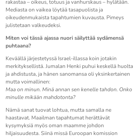
rakastaa – oikeus, totuus ja vanhurskaus – hylätään.
Mediasta on vaikea löytää tasapuolista ja
oikeudenmukaista tapahtumien kuvausta. Pimeys
julistetaan valkeudeksi.
Miten voi tässä ajassa nuori säilyttää sydämensä
puhtaana?
Keväällä järjestetyssä Israel-illassa koin jotakin
merkityksellistä. Jumalan Henki puhui keskellä huolta
ja ahdistusta, ja hänen sanomansa oli yksinkertainen
mutta voimallinen:
Maa on minun. Minä annan sen kenelle tahdon. Onko
minulle mikään mahdotonta?
Nämä sanat tuovat lohtua, mutta samalla ne
haastavat. Maailman tapahtumat herättävät
kysymyksiä myös oman maamme johdon
hiljaisuudesta. Siinä missä Euroopan komission