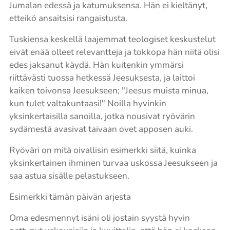
Jumalan edessä ja katumuksensa. Hän ei kieltänyt,
etteikö ansaitsisi rangaistusta.
Tuskiensa keskellä laajemmat teologiset keskustelut
eivät enää olleet relevantteja ja tokkopa hän niitä olisi
edes jaksanut käydä. Hän kuitenkin ymmärsi
riittävästi tuossa hetkessä Jeesuksesta, ja laittoi
kaiken toivonsa Jeesukseen; "Jeesus muista minua,
kun tulet valtakuntaasi!" Noilla hyvinkin
yksinkertaisilla sanoilla, jotka nousivat ryövärin
sydämestä avasivat taivaan ovet apposen auki.
Ryöväri on mitä oivallisin esimerkki siitä, kuinka
yksinkertainen ihminen turvaa uskossa Jeesukseen ja
saa astua sisälle pelastukseen.
Esimerkki tämän päivän arjesta
Oma edesmennyt isäni oli jostain syystä hyvin