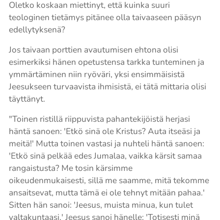
Oletko koskaan miettinyt, että kuinka suuri
teologinen tietämys pitänee olla taivaaseen pääsyn
edellytyksenä?
Jos taivaan porttien avautumisen ehtona olisi
esimerkiksi hänen opetustensa tarkka tunteminen ja
ymmärtäminen niin ryöväri, yksi ensimmäisistä
Jeesukseen turvaavista ihmisistä, ei tätä mittaria olisi
täyttänyt.
"Toinen ristillä riippuvista pahantekijöistä herjasi
häntä sanoen: 'Etkö sinä ole Kristus? Auta itseäsi ja
meitä!' Mutta toinen vastasi ja nuhteli häntä sanoen:
'Etkö sinä pelkää edes Jumalaa, vaikka kärsit samaa
rangaistusta? Me tosin kärsimme
oikeudenmukaisesti, sillä me saamme, mitä tekomme
ansaitsevat, mutta tämä ei ole tehnyt mitään pahaa.'
Sitten hän sanoi: 'Jeesus, muista minua, kun tulet
valtakuntaasi.' Jeesus sanoi hänelle: 'Totisesti minä