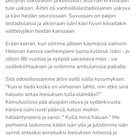
pettynyt uskovaisiin ja kuvittelin, että hän ei koskaan
tule uskoon. Äitini oli vanhoillislestadiolainen uskova
ja kävi heidän seuroissaan. Suvussani on paljon
lestadiolaisia ja aikoinaan isäni kävi hyvin kiivaitakin
väittelyjäkin heidän kanssaan.
Erään kerran, kun olimme jälleen käymässä vaimoni
Helenan kanssa vanhempieni luona kylässä, isäni - jo
silloin 88-vuotias ja syöpää sairastava mies - sai
sydänkohtauksen ja soitimme ambulanssia paikalle.
Sitä odotellessamme äitini esitti isälle kysymyksen:
"Kun ei tiedä koska on viimeinen lähtö, niin etkö sinä
haluaisi antaa Jeesuksen tulla elämääsi?"
Keinutuolissa pää alaspäin istuva ja sydänkivusta
kärsivä isäni nosti päänsä, katsoi meihin
hätääntyneenä ja sanoi: " Kyllä minä haluan." Me
perheenä laskimme kädet isän ylle ja julistimme isän
synnit anteeksi annetuiksi Jeesuksen nimessä ja