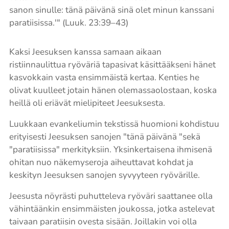
sanon sinulle: tänä päivänä sinä olet minun kanssani
paratiisissa.'" (Luuk. 23:39–43)
Kaksi Jeesuksen kanssa samaan aikaan
ristiinnaulittua ryöväriä tapasivat käsittääkseni hänet
kasvokkain vasta ensimmäistä kertaa. Kenties he
olivat kuulleet jotain hänen olemassaolostaan, koska
heillä oli eriävät mielipiteet Jeesuksesta.
Luukkaan evankeliumin tekstissä huomioni kohdistuu
erityisesti Jeesuksen sanojen "tänä päivänä "sekä
"paratiisissa" merkityksiin. Yksinkertaisena ihmisenä
ohitan nuo näkemyseroja aiheuttavat kohdat ja
keskityn Jeesuksen sanojen syvyyteen ryövärille.
Jeesusta nöyrästi puhutteleva ryöväri saattanee olla
vähintäänkin ensimmäisten joukossa, jotka astelevat
taivaan paratiisin ovesta sisään. Joillakin voi olla