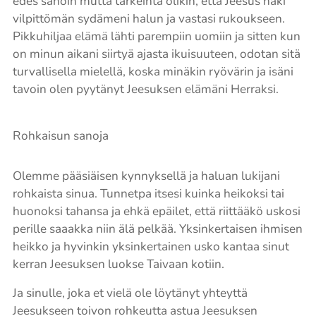
edes sanoin mutta tärkeintä olikin, että Jeesus näki
vilpittömän sydämeni halun ja vastasi rukoukseen.
Pikkuhiljaa elämä lähti parempiin uomiin ja sitten kun
on minun aikani siirtyä ajasta ikuisuuteen, odotan sitä
turvallisella mielellä, koska minäkin ryövärin ja isäni
tavoin olen pyytänyt Jeesuksen elämäni Herraksi.
Rohkaisun sanoja
Olemme pääsiäisen kynnyksellä ja haluan lukijani
rohkaista sinua. Tunnetpa itsesi kuinka heikoksi tai
huonoksi tahansa ja ehkä epäilet, että riittääkö uskosi
perille saaakka niin älä pelkää. Yksinkertaisen ihmisen
heikko ja hyvinkin yksinkertainen usko kantaa sinut
kerran Jeesuksen luokse Taivaan kotiin.
Ja sinulle, joka et vielä ole löytänyt yhteyttä
Jeesukseen toivon rohkeutta astua Jeesuksen