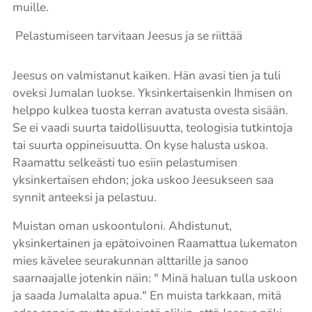
muille.
Pelastumiseen tarvitaan Jeesus ja se riittää
Jeesus on valmistanut kaiken. Hän avasi tien ja tuli
oveksi Jumalan luokse. Yksinkertaisenkin Ihmisen on
helppo kulkea tuosta kerran avatusta ovesta sisään.
Se ei vaadi suurta taidollisuutta, teologisia tutkintoja
tai suurta oppineisuutta. On kyse halusta uskoa.
Raamattu selkeästi tuo esiin pelastumisen
yksinkertaisen ehdon; joka uskoo Jeesukseen saa
synnit anteeksi ja pelastuu.
Muistan oman uskoontuloni. Ahdistunut,
yksinkertainen ja epätoivoinen Raamattua lukematon
mies kävelee seurakunnan alttarille ja sanoo
saarnaajalle jotenkin näin: " Minä haluan tulla uskoon
ja saada Jumalalta apua." En muista tarkkaan, mitä