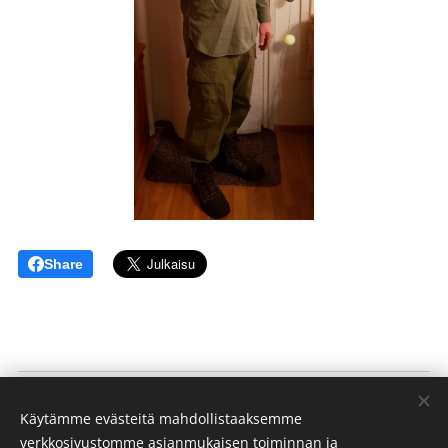
Share
Kotikirkko
Käytämme evästeitä mahdollistaaksemme
(
)
Porvoon Helluntaiseurakunta
verkkosivustomme asianmukaisen toiminnan ja