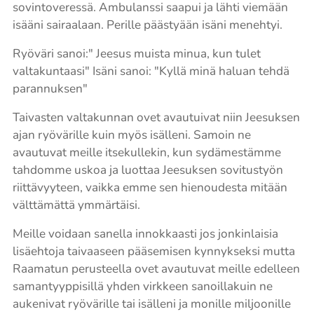
sovintoveressä. Ambulanssi saapui ja lähti viemään
isääni sairaalaan. Perille päästyään isäni menehtyi.
Ryöväri sanoi:" Jeesus muista minua, kun tulet
valtakuntaasi" Isäni sanoi: "Kyllä minä haluan tehdä
parannuksen"
Taivasten valtakunnan ovet avautuivat niin Jeesuksen
ajan ryövärille kuin myös isälleni. Samoin ne
avautuvat meille itsekullekin, kun sydämestämme
tahdomme uskoa ja luottaa Jeesuksen sovitustyön
riittävyyteen, vaikka emme sen hienoudesta mitään
välttämättä ymmärtäisi.
Meille voidaan sanella innokkaasti jos jonkinlaisia
lisäehtoja taivaaseen pääsemisen kynnykseksi mutta
Raamatun perusteella ovet avautuvat meille edelleen
samantyyppisillä yhden virkkeen sanoillakuin ne
aukenivat ryövärille tai isälleni ja monille miljoonille