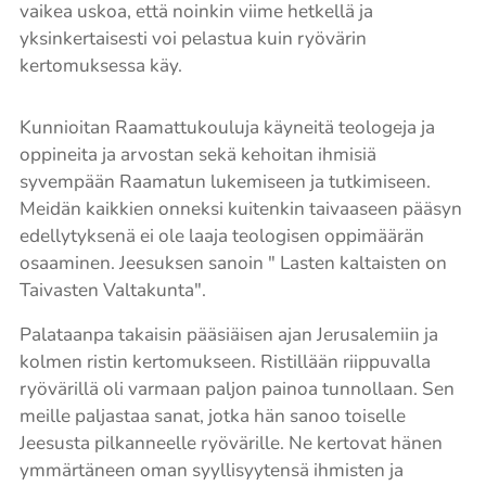
vaikea uskoa, että noinkin viime hetkellä ja
yksinkertaisesti voi pelastua kuin ryövärin
kertomuksessa käy.
Kunnioitan Raamattukouluja käyneitä teologeja ja
oppineita ja arvostan sekä kehoitan ihmisiä
syvempään Raamatun lukemiseen ja tutkimiseen.
Meidän kaikkien onneksi kuitenkin taivaaseen pääsyn
edellytyksenä ei ole laaja teologisen oppimäärän
osaaminen. Jeesuksen sanoin " Lasten kaltaisten on
Taivasten Valtakunta".
Palataanpa takaisin pääsiäisen ajan Jerusalemiin ja
kolmen ristin kertomukseen. Ristillään riippuvalla
ryövärillä oli varmaan paljon painoa tunnollaan. Sen
meille paljastaa sanat, jotka hän sanoo toiselle
Jeesusta pilkanneelle ryövärille. Ne kertovat hänen
ymmärtäneen oman syyllisyytensä ihmisten ja