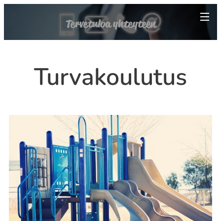
Tervetuloa yhteyteen
Turvakoulutus