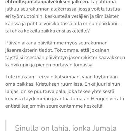
ehtoollisjumalanpalveluksen jälkeen.
Tapahtuma
jatkuu seurakunnan alakerrassa, jossa voit tutustua
eri työmuotoihin, keskustella vetäjien ja tiimiläisten
kanssa ja pohtia: voisiko tässä olla minun paikkani –
tai ehkä kokeilupaikka ensi askeleille?
Päivän aikana päivitämme myös seurakunnan
jäsenrekisterin tiedot. Toivomme, että jokainen
täyttäisi itsestään päivitetyn jäsenrekisterikaavakkeen
kahvikupin ja pienen purtavan lomassa.
Tule mukaan – ei vain katsomaan, vaan löytämään
oma paikkasi Kristuksen ruumiissa. Ehkä juuri sinun
lahjasi on se puuttuva pala, joka tekee yhteisestä
kuvasta täydemmän ja antaa Jumalan Hengen virrata
entistä laajemmin seurakuntamme keskellä.
Sinulla on lahja, jonka Jumala