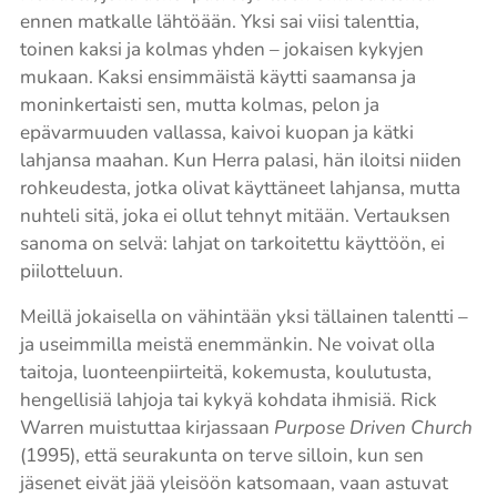
ennen matkalle lähtöään. Yksi sai viisi talenttia,
toinen kaksi ja kolmas yhden – jokaisen kykyjen
mukaan. Kaksi ensimmäistä käytti saamansa ja
moninkertaisti sen, mutta kolmas, pelon ja
epävarmuuden vallassa, kaivoi kuopan ja kätki
lahjansa maahan. Kun Herra palasi, hän iloitsi niiden
rohkeudesta, jotka olivat käyttäneet lahjansa, mutta
nuhteli sitä, joka ei ollut tehnyt mitään. Vertauksen
sanoma on selvä: lahjat on tarkoitettu käyttöön, ei
piilotteluun.
Meillä jokaisella on vähintään yksi tällainen talentti –
ja useimmilla meistä enemmänkin. Ne voivat olla
taitoja, luonteenpiirteitä, kokemusta, koulutusta,
hengellisiä lahjoja tai kykyä kohdata ihmisiä. Rick
Warren muistuttaa kirjassaan
Purpose Driven Church
(1995), että seurakunta on terve silloin, kun sen
jäsenet eivät jää yleisöön katsomaan, vaan astuvat