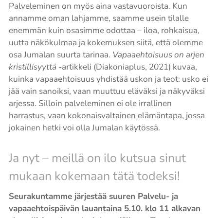
Palveleminen on myös aina vastavuoroista. Kun
annamme oman lahjamme, saamme usein tilalle
enemmän kuin osasimme odottaa – iloa, rohkaisua,
uutta näkökulmaa ja kokemuksen siitä, että olemme
osa Jumalan suurta tarinaa.
Vapaaehtoisuus on arjen
kristillisyyttä
-artikkeli (Diakoniaplus, 2021) kuvaa,
kuinka vapaaehtoisuus yhdistää uskon ja teot: usko ei
jää vain sanoiksi, vaan muuttuu eläväksi ja näkyväksi
arjessa. Silloin palveleminen ei ole irrallinen
harrastus, vaan kokonaisvaltainen elämäntapa, jossa
jokainen hetki voi olla Jumalan käytössä.
Ja nyt – meillä on ilo kutsua sinut
mukaan kokemaan tätä todeksi!
Seurakuntamme järjestää suuren Palvelu- ja
vapaaehtoispäivän lauantaina 5.10. klo 11 alkavan