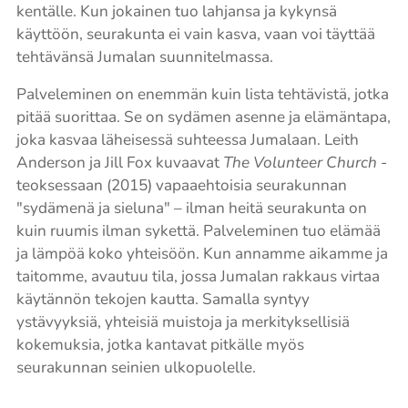
kentälle. Kun jokainen tuo lahjansa ja kykynsä
käyttöön, seurakunta ei vain kasva, vaan voi täyttää
tehtävänsä Jumalan suunnitelmassa.
Palveleminen on enemmän kuin lista tehtävistä, jotka
pitää suorittaa. Se on sydämen asenne ja elämäntapa,
joka kasvaa läheisessä suhteessa Jumalaan. Leith
Anderson ja Jill Fox kuvaavat
The Volunteer Church
-
teoksessaan (2015) vapaaehtoisia seurakunnan
"sydämenä ja sieluna" – ilman heitä seurakunta on
kuin ruumis ilman sykettä. Palveleminen tuo elämää
ja lämpöä koko yhteisöön. Kun annamme aikamme ja
taitomme, avautuu tila, jossa Jumalan rakkaus virtaa
käytännön tekojen kautta. Samalla syntyy
ystävyyksiä, yhteisiä muistoja ja merkityksellisiä
kokemuksia, jotka kantavat pitkälle myös
seurakunnan seinien ulkopuolelle.