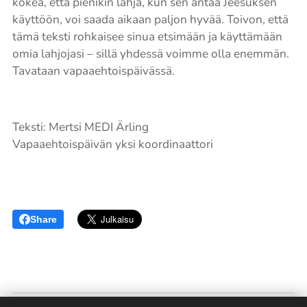
kokea, että pienikin lahja, kun sen antaa Jeesuksen
käyttöön, voi saada aikaan paljon hyvää. Toivon, että
tämä teksti rohkaisee sinua etsimään ja käyttämään
omia lahjojasi – sillä yhdessä voimme olla enemmän.
Tavataan vapaaehtoispäivässä.
Teksti: Mertsi MEDI Ärling
Vapaaehtoispäivän yksi koordinaattori
Share