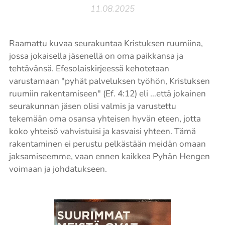
11.08.2025
Raamattu kuvaa seurakuntaa Kristuksen ruumiina,
jossa jokaisella jäsenellä on oma paikkansa ja
tehtävänsä. Efesolaiskirjeessä kehotetaan
varustamaan "pyhät palveluksen työhön, Kristuksen
ruumiin rakentamiseen" (Ef. 4:12) eli …että jokainen
seurakunnan jäsen olisi valmis ja varustettu
tekemään oma osansa yhteisen hyvän eteen, jotta
koko yhteisö vahvistuisi ja kasvaisi yhteen. Tämä
rakentaminen ei perustu pelkästään meidän omaan
jaksamiseemme, vaan ennen kaikkea Pyhän Hengen
voimaan ja johdatukseen.