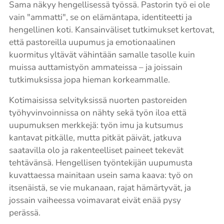
Sama näkyy hengellisessä työssä. Pastorin työ ei ole
vain "ammatti", se on elämäntapa, identiteetti ja
hengellinen koti. Kansainväliset tutkimukset kertovat,
että pastoreilla uupumus ja emotionaalinen
kuormitus yltävät vähintään samalle tasolle kuin
muissa auttamistyön ammateissa – ja joissain
tutkimuksissa jopa hieman korkeammalle.
Kotimaisissa selvityksissä nuorten pastoreiden
työhyvinvoinnissa on nähty sekä työn iloa että
uupumuksen merkkejä: työn imu ja kutsumus
kantavat pitkälle, mutta pitkät päivät, jatkuva
saatavilla olo ja rakenteelliset paineet tekevät
tehtävänsä. Hengellisen työntekijän uupumusta
kuvattaessa mainitaan usein sama kaava: työ on
itsenäistä, se vie mukanaan, rajat hämärtyvät, ja
jossain vaiheessa voimavarat eivät enää pysy
perässä.