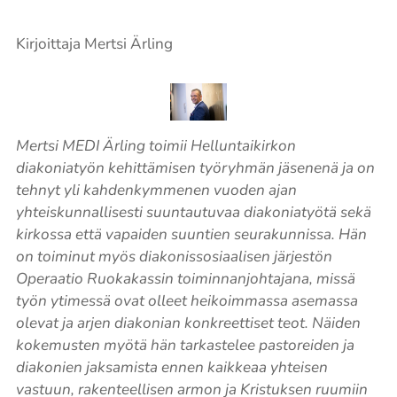
Kirjoittaja Mertsi Ärling
Mertsi MEDI Ärling toimii Helluntaikirkon
diakoniatyön kehittämisen työryhmän jäsenenä ja on
tehnyt yli kahdenkymmenen vuoden ajan
yhteiskunnallisesti suuntautuvaa diakoniatyötä sekä
kirkossa että vapaiden suuntien seurakunnissa. Hän
on toiminut myös diakonissosiaalisen järjestön
Operaatio Ruokakassin toiminnanjohtajana, missä
työn ytimessä ovat olleet heikoimmassa asemassa
olevat ja arjen diakonian konkreettiset teot. Näiden
kokemusten myötä hän tarkastelee pastoreiden ja
diakonien jaksamista ennen kaikkeaa yhteisen
vastuun, rakenteellisen armon ja Kristuksen ruumiin