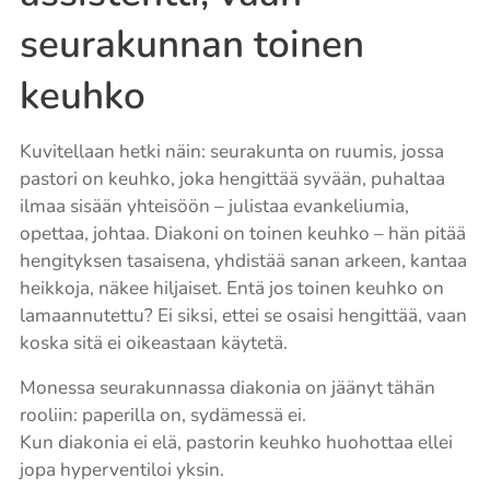
seurakunnan toinen
keuhko
Kuvitellaan hetki näin: seurakunta on ruumis, jossa
pastori on keuhko, joka hengittää syvään, puhaltaa
ilmaa sisään yhteisöön – julistaa evankeliumia,
opettaa, johtaa. Diakoni on toinen keuhko – hän pitää
hengityksen tasaisena, yhdistää sanan arkeen, kantaa
heikkoja, näkee hiljaiset. Entä jos toinen keuhko on
lamaannutettu? Ei siksi, ettei se osaisi hengittää, vaan
koska sitä ei oikeastaan käytetä.
Monessa seurakunnassa diakonia on jäänyt tähän
rooliin: paperilla on, sydämessä ei.
Kun diakonia ei elä, pastorin keuhko huohottaa ellei
jopa hyperventiloi yksin.