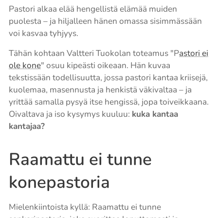
Pastori alkaa elää hengellistä elämää muiden
puolesta – ja hiljalleen hänen omassa sisimmässään
voi kasvaa tyhjyys.
Tähän kohtaan Valtteri Tuokolan toteamus "P
astori ei
ole kone
" osuu kipeästi oikeaan. Hän kuvaa
tekstissään todellisuutta, jossa pastori kantaa kriisejä,
kuolemaa, masennusta ja henkistä väkivaltaa – ja
yrittää samalla pysyä itse hengissä, jopa toiveikkaana.
Oivaltava ja iso kysymys kuuluu:
kuka kantaa
kantajaa?
Raamattu ei tunne
konepastoria
Mielenkiintoista kyllä: Raamattu ei tunne