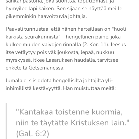
sankaripastoria, joka suorittaa loputtomasti ja
hymyilee läpi kaiken. Sen sijaan se näyttää meille
pikemminkin haavoittuvia johtajia.
Paavali tunnustaa, että hänen harteillaan on "huoli
kaikista seurakunnista" – hengellinen paine, joka
kulkee muiden vaivojen rinnalla (2. Kor. 11). Jeesus
itse vetäytyy pois väkijoukosta, lepää, nukkuu
myrskyssä, itkee Lasaruksen haudalla, tarvitsee
enkeleitä Getsemanessa.
Jumala ei siis odota hengellisiltä johtajilta yli-
inhimillistä kestävyyttä. Hän muistuttaa meitä:
"Kantakaa toistenne kuormia,
niin te täytätte Kristuksen lain."
(Gal. 6:2)