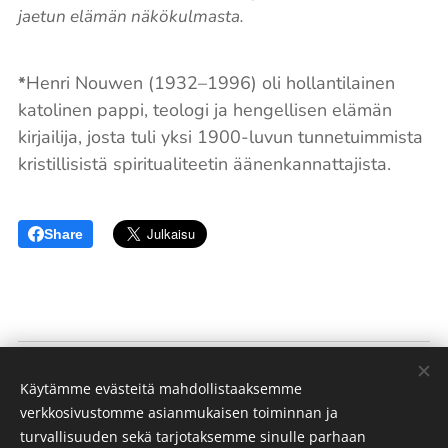
jaetun elämän näkökulmasta.
Henri Nouwen (1932–1996) oli hollantilainen
*
katolinen pappi, teologi ja hengellisen elämän
kirjailija, josta tuli yksi 1900-luvun tunnetuimmista
kristillisistä spiritualiteetin äänenkannattajista.
Share
Kotikirkko
Käytämme evästeitä mahdollistaaksemme
(
)
Porvoon Helluntaiseurakunta
verkkosivustomme asianmukaisen toiminnan ja
turvallisuuden sekä tarjotaksemme sinulle parhaan
"Hän varustaa kaikki seurakunnan jäsenet palvelutyöhön,