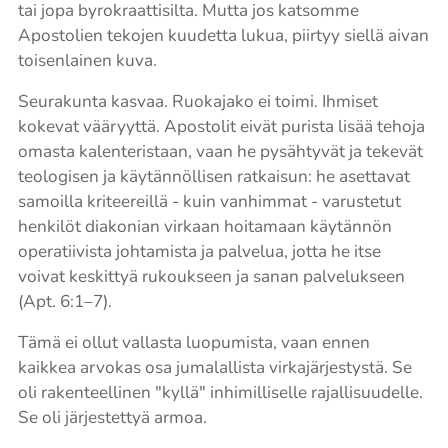
tai jopa byrokraattisilta. Mutta jos katsomme
Apostolien tekojen kuudetta lukua, piirtyy siellä aivan
toisenlainen kuva.
Seurakunta kasvaa. Ruokajako ei toimi. Ihmiset
kokevat vääryyttä. Apostolit eivät purista lisää tehoja
omasta kalenteristaan, vaan he pysähtyvät ja tekevät
teologisen ja käytännöllisen ratkaisun: he asettavat
samoilla kriteereillä - kuin vanhimmat - varustetut
henkilöt diakonian virkaan hoitamaan käytännön
operatiivista johtamista ja palvelua, jotta he itse
voivat keskittyä rukoukseen ja sanan palvelukseen
(Apt. 6:1–7).
Tämä ei ollut vallasta luopumista, vaan ennen
kaikkea arvokas osa jumalallista virkajärjestystä. Se
oli rakenteellinen "kyllä" inhimilliselle rajallisuudelle.
Se oli järjestettyä armoa.