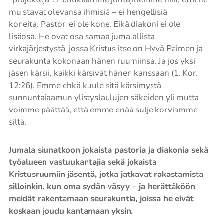
muistavat olevansa ihmisiä – ei hengellisiä
koneita. Pastori ei ole kone. Eikä diakoni ei ole
lisäosa. He ovat osa samaa jumalallista
virkajärjestystä, jossa Kristus itse on Hyvä Paimen ja
seurakunta kokonaan hänen ruumiinsa. Ja jos yksi
jäsen kärsii, kaikki kärsivät hänen kanssaan (1. Kor.
12:26). Emme ehkä kuule sitä kärsimystä
sunnuntaiaamun ylistyslaulujen säkeiden yli mutta
voimme päättää, että emme enää sulje korviamme
siltä.
Jumala siunatkoon jokaista pastoria ja diakonia sekä
työalueen vastuukantajia sekä jokaista
Kristusruumiin jäsentä, jotka jatkavat rakastamista
silloinkin, kun oma sydän väsyy – ja herättäköön
meidät rakentamaan seurakuntia, joissa he eivät
koskaan joudu kantamaan yksin.