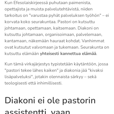
Kun Efesolaiskirjeessä puhutaan paimenista,
opettajista ja muista palvelutehtävistä, niiden
tarkoitus on "varustaa pyhät palveluksen työhön" – ei
korvata koko seurakuntaa. Pastori on kutsuttu
johtamaan, opettamaan, kaitsemaan. Diakoni on
kutsuttu johtamaan, organisoimaan, palvelemaan,
kantamaan, näkemään hauraat kohdat. Vanhimmat
ovat kutsutut valvomaan ja tukemaan. Seurakunta on
kutsuttu elämään
yhteisesti kannettua elämää
.
Kun tämä virkajärjestys typistetään käytäntöön, jossa
"pastori tekee lähes kaiken" ja diakonia jää "kivaksi
lisäpalveluksi", jotakin olennaista särkyy – sekä
teologisesti että inhimillisesti.
Diakoni ei ole pastorin
assistentti, vaan