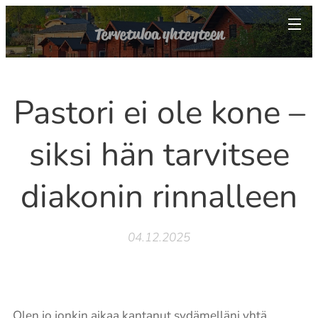
Tervetuloa yhteyteen
Pastori ei ole kone –
siksi hän tarvitsee
diakonin rinnalleen
04.12.2025
Olen jo jonkin aikaa kantanut sydämelläni yhtä