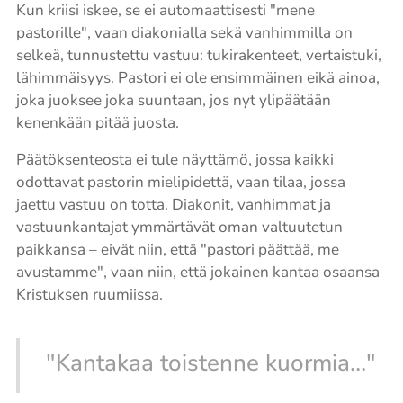
Kun kriisi iskee, se ei automaattisesti "mene
pastorille", vaan diakonialla sekä vanhimmilla on
selkeä, tunnustettu vastuu: tukirakenteet, vertaistuki,
lähimmäisyys. Pastori ei ole ensimmäinen eikä ainoa,
joka juoksee joka suuntaan, jos nyt ylipäätään
kenenkään pitää juosta.
Päätöksenteosta ei tule näyttämö, jossa kaikki
odottavat pastorin mielipidettä, vaan tilaa, jossa
jaettu vastuu on totta. Diakonit, vanhimmat ja
vastuunkantajat ymmärtävät oman valtuutetun
paikkansa – eivät niin, että "pastori päättää, me
avustamme", vaan niin, että jokainen kantaa osaansa
Kristuksen ruumiissa.
"Kantakaa toistenne kuormia…"