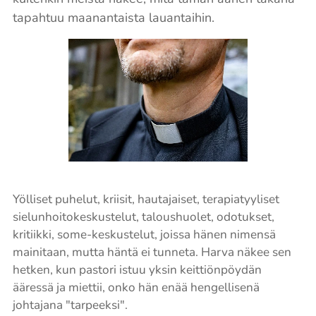
tapahtuu maanantaista lauantaihin.
Yölliset puhelut, kriisit, hautajaiset, terapia­tyyliset
sielunhoitokeskustelut, taloushuolet, odotukset,
kritiikki, some-keskustelut, joissa hänen nimensä
mainitaan, mutta häntä ei tunneta. Harva näkee sen
hetken, kun pastori istuu yksin keittiönpöydän
ääressä ja miettii, onko hän enää hengellisenä
johtajana "tarpeeksi".