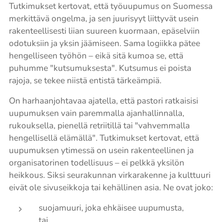
Tutkimukset kertovat, että työuupumus on Suomessa
merkittävä ongelma, ja sen juurisyyt liittyvät usein
rakenteellisesti liian suureen kuormaan, epäselviin
odotuksiin ja yksin jäämiseen. Sama logiikka pätee
hengelliseen työhön – eikä sitä kumoa se, että
puhumme "kutsumuksesta". Kutsumus ei poista
rajoja, se tekee niistä entistä tärkeämpiä.
On harhaanjohtavaa ajatella, että pastori ratkaisisi
uupumuksen vain paremmalla ajanhallinnalla,
rukouksella, pienellä retriitillä tai "vahvemmalla
hengellisellä elämällä". Tutkimukset kertovat, että
uupumuksen ytimessä on usein rakenteellinen ja
organisatorinen todellisuus – ei pelkkä yksilön
heikkous. Siksi seurakunnan virkarakenne ja kulttuuri
eivät ole sivuseikkoja tai kehällinen asia. Ne ovat joko:
suojamuuri, joka ehkäisee uupumusta,
tai