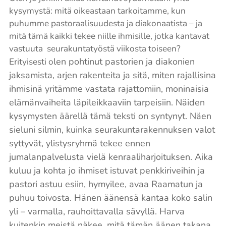
kysymystä: mitä oikeastaan tarkoitamme, kun
puhumme pastoraalisuudesta ja diakonaatista – ja
mitä tämä kaikki tekee niille ihmisille, jotka kantavat
vastuuta seurakuntatyöstä viikosta toiseen?
len pohtinut pastorien ja diakonien
Erityisesti o
jaksamista, arjen rakenteita ja sitä, miten rajallisina
ihmisinä yritämme vastata rajattomiin, moninaisia
elämänvaiheita läpileikkaaviin tarpeisiin. Näiden
kysymysten äärellä tämä teksti on syntynyt. Näen
sieluni silmin, kuinka seurakuntarakennuksen
valot
syttyvät, ylistysryhmä tekee ennen
jumalanpalvelusta vielä kenraaliharjoituksen. Aika
kuluu ja kohta jo ihmiset istuvat penkkiriveihin ja
pastori astuu esiin, hymyilee, avaa Raamatun ja
puhuu toivosta. Hänen äänensä kantaa koko salin
yli – varmalla, rauhoittavalla sävyllä.
Harva
kuitenkin meistä näkee, mitä tämän äänen takana