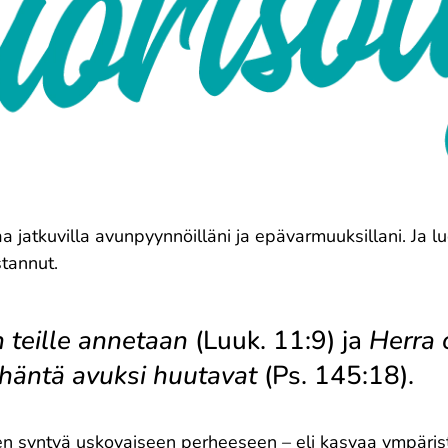
aa jatkuvilla avunpyynnöilläni ja epävarmuuksillani. Ja 
stannut.
n teille annetaan
(Luuk. 11:9) ja
Herra 
a häntä avuksi huutavat
(Ps. 145:18).
n syntyä uskovaiseen perheeseen – eli kasvaa ympärist