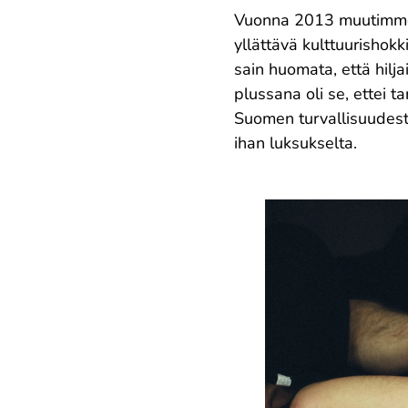
Vuonna 2013 muutimme t
yllättävä kulttuurishokk
sain huomata, että hilja
plussana oli se, ettei t
Suomen turvallisuudesta
ihan luksukselta.