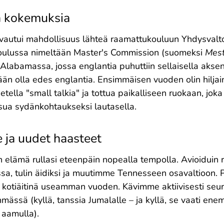
a kokemuksia
autui mahdollisuus lähteä raamattukouluun Yhdysvalto
oulussa nimeltään Master's Commission (suomeksi
Mest
i Alabamassa, jossa englantia puhuttiin sellaisella aksenti
kään olla edes englantia. Ensimmäisen vuoden olin hiljaine
ella "small talkia" ja tottua paikalliseen ruokaan, joka ol
utsua sydänkohtaukseksi lautasella.
 ja uudet haasteet
 elämä rullasi eteenpäin nopealla tempolla. Avioiduin
a, tulin äidiksi ja muutimme Tennesseen osavaltioon.
lla kotiäitinä useamman vuoden. Kävimme aktiivisesti seu
mässä (kyllä, tanssia Jumalalle – ja kyllä, se vaati en
 aamulla).