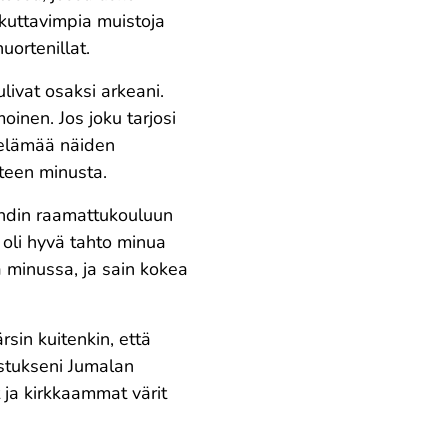
ikuttavimpia muistoja
uortenillat.
ulivat osaksi arkeani.
oinen. Jos joku tarjosi
n elämää näiden
tteen minusta.
ähdin raamattukouluun
 oli hyvä tahto minua
 minussa, ja sain kokea
rsin kuitenkin, että
istukseni Jumalan
 ja kirkkaammat värit