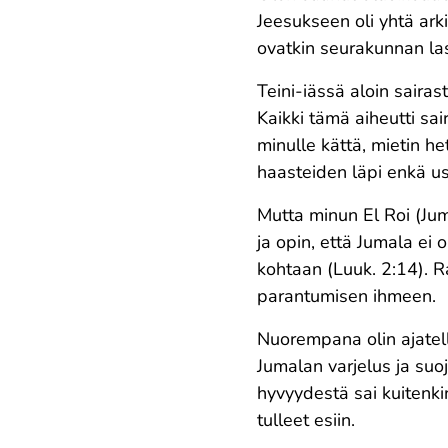
Jeesukseen oli yhtä ark
ovatkin seurakunnan laste
Teini-iässä aloin sairas
Kaikki tämä aiheutti sa
minulle kättä, mietin h
haasteiden läpi enkä us
Mutta minun El Roi (Ju
ja opin, että Jumala ei
kohtaan (Luuk. 2:14). 
parantumisen ihmeen.
Nuorempana olin ajatellu
Jumalan varjelus ja suo
hyvyydestä sai kuitenki
tulleet esiin.