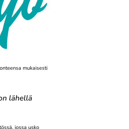
luonteensa mukaisesti
on lähellä
össä, jossa usko