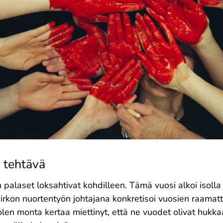
i tehtävä
n palaset loksahtivat kohdilleen. Tämä vuosi alkoi isolla
irkon nuortentyön johtajana konkretisoi vuosien raamat
olen monta kertaa miettinyt, että ne vuodet olivat hukka