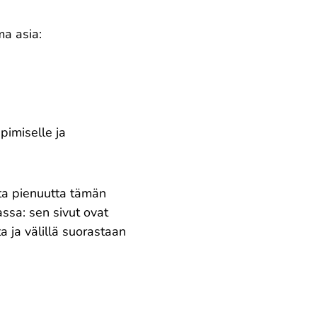
ma asia:
ppimiselle ja
sta pienuutta tämän
ssa: sen sivut ovat
a ja välillä suorastaan