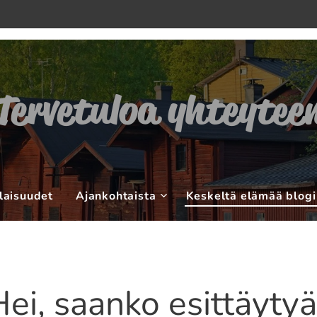
Tervetuloa yhteytee
laisuudet
Ajankohtaista
Keskeltä elämää blogi
Hei, saanko esittäytyä