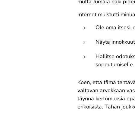
mutta Jumala näki pide
Internet muistutti minu
Ole oma itsesi,
Näytä innokkuute
Hallitse odotuks
sopeutumiselle.
Koen, että tämä tehtäv
valtavan arvokkaan vas
täynnä kertomuksia epätä
erikoisista. Tähän joukko