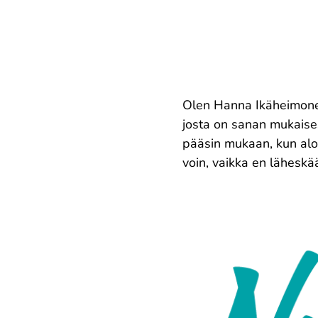
Olen Hanna Ikäheimonen-
josta on sanan mukaises
pääsin mukaan, kun aloi
voin, vaikka en läheskää