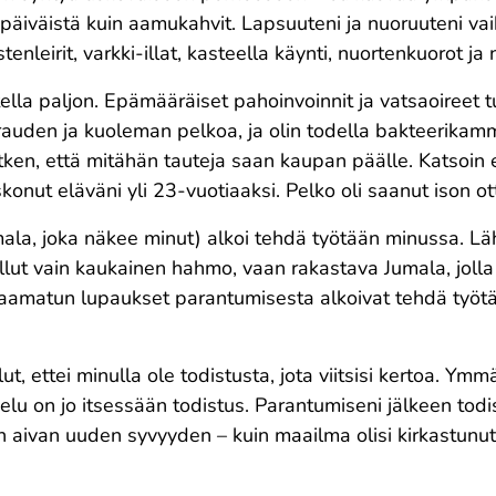
ipäiväistä kuin aamukahvit.
Lapsuuteni ja nuoruuteni va
nleirit, varkki-illat, kasteella käynti, nuortenkuorot ja n
tella paljon. Epämääräiset pahoinvoinnit ja vatsaoireet t
irauden ja kuoleman pelkoa, ja olin todella bakteerikamm
etken, että mitähän tauteja saan kaupan päälle. Katsoi
konut eläväni yli 23-vuotiaaksi. Pelko oli saanut ison o
mala, joka näkee minut) alkoi tehdä työtään minussa. L
 ollut vain kaukainen hahmo, vaan rakastava Jumala, jolla
Raamatun lupaukset parantumisesta alkoivat tehdä työtä
t, ettei minulla ole todistusta, jota viitsisi kertoa. Ymmä
jelu on jo itsessään todistus. Parantumiseni jälkeen tod
n aivan uuden syvyyden – kuin maailma olisi kirkastunut