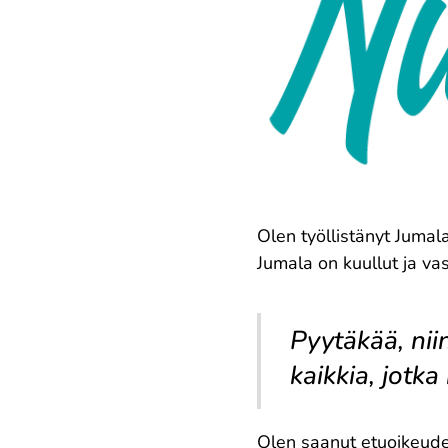
Olen työllistänyt Jumal
Jumala on kuullut ja va
Pyytäkää, nii
kaikkia, jotk
Olen saanut etuoikeude