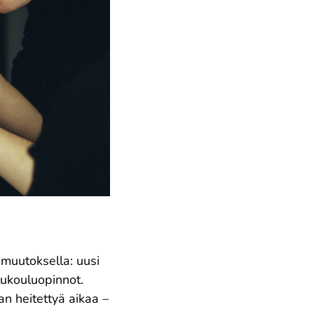
 muutoksella: uusi
tukouluopinnot.
an heitettyä aikaa –