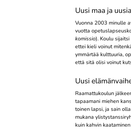
Uusi maa ja uusi
Vuonna 2003 minulle av
vuotta opetuslapseusk
komissio
). Koulu sijaits
ettei kieli voinut miten
ymmärtää kulttuuria, opet
että sitä olisi voinut k
Uusi elämänvaihe
Raamattukoulun jälkeen
tapaamani miehen kanss
toinen lapsi, ja sain o
mukana ylistystanssiryh
kuin kahvin kaataminen