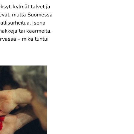
syt, kylmät talvet ja
televat, mutta Suomessa
allisurheilua. Isona
häkkejä tai käärmeitä.
urvassa – mikä tuntui