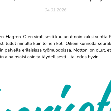
04.01.2026
Hagren. Olen virallisesti kuulunut noin kaksi vuotta P
ti tullut minulle kuin toinen koti. Oikein kunnolla seu
n palvella erilaisissa työmuodoissa. Mottoni on ollut, e
n aina osaisi asioita täydellisesti – tai edes hyvin.