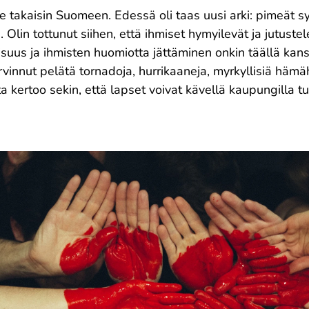
akaisin Suomeen. Edessä oli taas uusi arki: pimeät syk
i. Olin tottunut siihen, että ihmiset hymyilevät ja jutus
isuus ja ihmisten huomiotta jättäminen onkin täällä kans
arvinnut pelätä tornadoja, hurrikaaneja, myrkyllisiä hämä
 kertoo sekin, että lapset voivat kävellä kaupungilla t