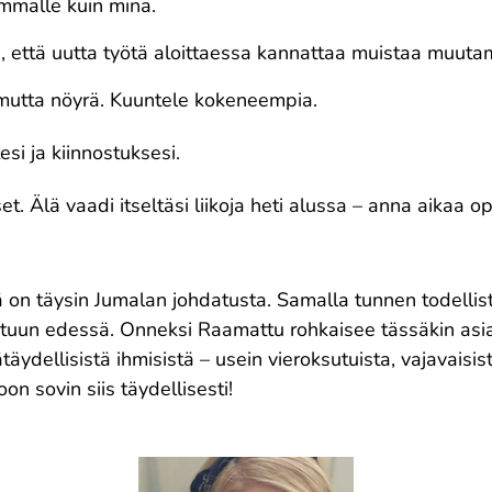
mmälle kuin minä.
a, että uutta työtä aloittaessa kannattaa muistaa muuta
 mutta nöyrä. Kuuntele kokeneempia.
si ja kiinnostuksesi.
et. Älä vaadi itseltäsi liikoja heti alussa – anna aikaa o
ä on täysin Jumalan johdatusta. Samalla tunnen todelli
tuun edessä. Onneksi Raamattu rohkaisee tässäkin asia
ydellisistä ihmisistä – usein vieroksutuista, vajavaisist
on sovin siis täydellisesti!