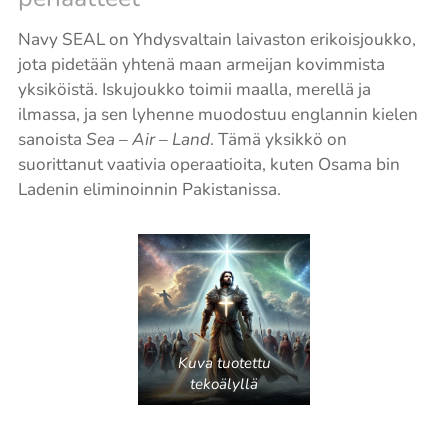
Navy SEAL on Yhdysvaltain laivaston erikoisjoukko,
jota pidetään yhtenä maan armeijan kovimmista
yksiköistä. Iskujoukko toimii maalla, merellä ja
ilmassa, ja sen lyhenne muodostuu englannin kielen
sanoista
Sea – Air – Land
. Tämä yksikkö on
suorittanut vaativia operaatioita, kuten Osama bin
Ladenin eliminoinnin Pakistanissa.
Kuva tuotettu
tekoälyllä