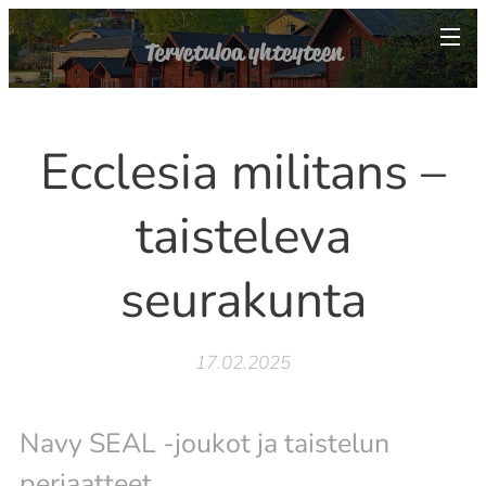
Tervetuloa yhteyteen
Ecclesia militans –
taisteleva
seurakunta
17.02.2025
Navy SEAL -joukot ja taistelun
periaatteet