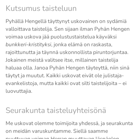
Kutsumus taisteluun
Pyhällä Hengellä täyttynyt uskovainen on sydämiä
valloittava taistelija. Sen sijaan ilman Pyhän Hengen
voimaa uskova jää puolustustaistelua käyväksi
bunkkeri-kristityksi
, jonka elämä on raskasta,
rajoittunutta ja täynnä uskonnollista piruntorjuntaa.
Jokainen meistä valitsee itse, millainen taistelija
haluaa olla. Janoa Pyhän Hengen täyteyttä, niin sinä
täytyt ja muutut. Kaikki uskovat eivät ole julistaja-
evankelistoja, mutta kaikki ovat silti taistelijoita – ei
luovuttajia.
Seurakunta taisteluyhteisönä
Me uskovat olemme toimijoita yhdessä, ja seurakunta
on meidän varuskuntamme. Siellä saamme
puuttuvan voiman Herran muuttavan läsnäolon