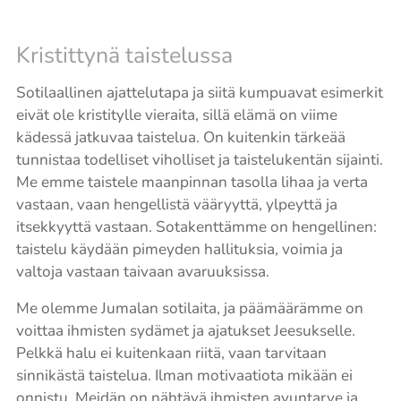
Kristittynä taistelussa
Sotilaallinen ajattelutapa ja siitä kumpuavat esimerkit
eivät ole kristitylle vieraita, sillä elämä on viime
kädessä jatkuvaa taistelua. On kuitenkin tärkeää
tunnistaa todelliset viholliset ja taistelukentän sijainti.
Me emme taistele maanpinnan tasolla lihaa ja verta
vastaan, vaan hengellistä vääryyttä, ylpeyttä ja
itsekkyyttä vastaan. Sotakenttämme on hengellinen:
taistelu käydään pimeyden hallituksia, voimia ja
valtoja vastaan taivaan avaruuksissa.
Me olemme Jumalan sotilaita, ja päämäärämme on
voittaa ihmisten sydämet ja ajatukset Jeesukselle.
Pelkkä halu ei kuitenkaan riitä, vaan tarvitaan
sinnikästä taistelua. Ilman motivaatiota mikään ei
onnistu. Meidän on nähtävä ihmisten avuntarve ja