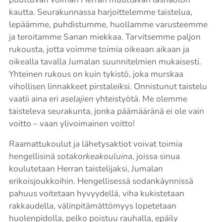
kautta. Seurakunnassa harjoittelemme taistelua,
lepäämme, puhdistumme, huollamme varusteemme
ja teroitamme Sanan miekkaa. Tarvitsemme paljon
rukousta, jotta voimme toimia oikeaan aikaan ja
oikealla tavalla Jumalan suunnitelmien mukaisesti.
Yhteinen rukous on kuin tykistö, joka murskaa
vihollisen linnakkeet pirstaleiksi. Onnistunut taistelu
vaatii aina eri
aselajien
yhteistyötä. Me olemme
taisteleva seurakunta, jonka päämääränä ei ole vain
voitto – vaan ylivoimainen voitto!
Raamattukoulut ja lähetysaktiot voivat toimia
hengellisinä
sotakorkeakouluina
, joissa sinua
koulutetaan Herran taistelijaksi, Jumalan
erikoisjoukkoihin. Hengellisessä sodankäynnissä
pahuus voitetaan hyvyydellä, viha kukistetaan
rakkaudella, välinpitämättömyys lopetetaan
huolenpidolla, pelko poistuu rauhalla, epäily