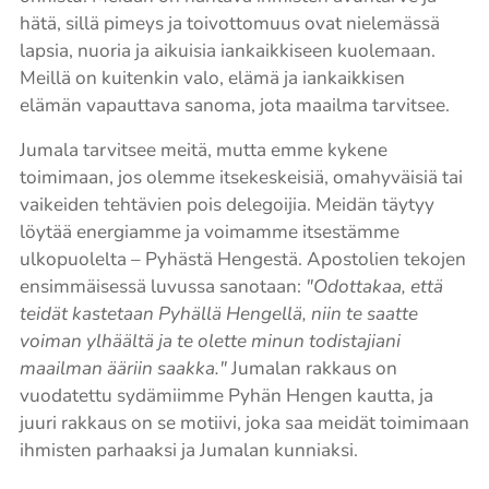
hätä, sillä pimeys ja toivottomuus ovat nielemässä
lapsia, nuoria ja aikuisia iankaikkiseen kuolemaan.
Meillä on kuitenkin valo, elämä ja iankaikkisen
elämän vapauttava sanoma, jota maailma tarvitsee.
Jumala tarvitsee meitä, mutta emme kykene
toimimaan, jos olemme itsekeskeisiä, omahyväisiä tai
vaikeiden tehtävien pois delegoijia. Meidän täytyy
löytää energiamme ja voimamme itsestämme
ulkopuolelta – Pyhästä Hengestä. Apostolien tekojen
ensimmäisessä luvussa sanotaan:
"Odottakaa, että
teidät kastetaan Pyhällä Hengellä, niin te saatte
voiman ylhäältä ja te olette minun todistajiani
maailman ääriin saakka."
Jumalan rakkaus on
vuodatettu sydämiimme Pyhän Hengen kautta, ja
juuri rakkaus on se motiivi, joka saa meidät toimimaan
ihmisten parhaaksi ja Jumalan kunniaksi.