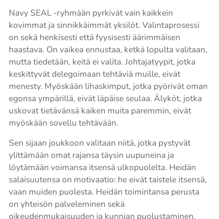
Navy SEAL -ryhmään pyrkivät vain kaikkein
kovimmat ja sinnikkäimmät yksilöt. Valintaprosessi
on sekä henkisesti että fyysisesti äärimmäisen
haastava. On vaikea ennustaa, ketkä lopulta valitaan,
mutta tiedetään, keitä ei valita. Johtajatyypit, jotka
keskittyvät delegoimaan tehtäviä muille, eivät
menesty. Myöskään lihaskimput, jotka pyörivät oman
egonsa ympärillä, eivät läpäise seulaa. Älyköt, jotka
uskovat tietävänsä kaiken muita paremmin, eivät
myöskään sovellu tehtävään.
Sen sijaan joukkoon valitaan niitä, jotka pystyvät
ylittämään omat rajansa täysin uupuneina ja
löytämään voimansa itsensä ulkopuolelta. Heidän
salaisuutensa on motivaatio: he eivät taistele itsensä,
vaan muiden puolesta. Heidän toimintansa perusta
on yhteisön palveleminen sekä
oikeudenmukaisuuden ja kunnian puolustaminen.