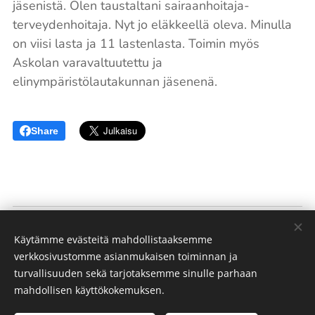
jäsenistä. Olen taustaltani sairaanhoitaja-
terveydenhoitaja. Nyt jo eläkkeellä oleva. Minulla
on viisi lasta ja 11 lastenlasta. Toimin myös
Askolan varavaltuutettu ja
elinympäristölautakunnan jäsenenä.
Share
Kotikirkko
Käytämme evästeitä mahdollistaaksemme
(
)
Porvoon Helluntaiseurakunta
verkkosivustomme asianmukaisen toiminnan ja
turvallisuuden sekä tarjotaksemme sinulle parhaan
"Hän varustaa kaikki seurakunnan jäsenet palvelutyöhön,
mahdollisen käyttökokemuksen.
Kristuksen ruumiin rakentamiseen."