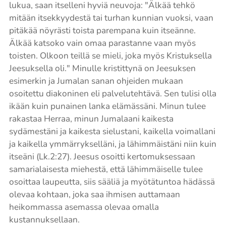
lukua, saan itselleni hyviä neuvoja: "Älkää tehkö
mitään itsekkyydestä tai turhan kunnian vuoksi, vaan
pitäkää nöyrästi toista parempana kuin itseänne.
Älkää katsoko vain omaa parastanne vaan myös
toisten. Olkoon teillä se mieli, joka myös Kristuksella
Jeesuksella oli." Minulle kristittynä on Jeesuksen
esimerkin ja Jumalan sanan ohjeiden mukaan
osoitettu diakoninen eli palvelutehtävä. Sen tulisi olla
ikään kuin punainen lanka elämässäni. Minun tulee
rakastaa Herraa, minun Jumalaani kaikesta
sydämestäni ja kaikesta sielustani, kaikella voimallani
ja kaikella ymmärrykselläni, ja lähimmäistäni niin kuin
itseäni (Lk.2:27). Jeesus osoitti kertomuksessaan
samarialaisesta miehestä, että lähimmäiselle tulee
osoittaa laupeutta, siis sääliä ja myötätuntoa hädässä
olevaa kohtaan, joka saa ihmisen auttamaan
heikommassa asemassa olevaa omalla
kustannuksellaan.