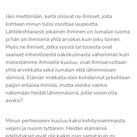
Jäin miettimään, keitä olisivat ne ihmiset, joita
kohtaan minun tulisi osoittaa laupeutta.
Lähtökohtaisesti jokainen ihminen on Jumalan luoma
ja hän on ihmisenä yhtä arvokas kuin joku toinen.
Myös ne ihmiset, jotka syystä tai toisesta ovat
saaneet inhimillisestä näkökulmasta vähemmän kuin
mielestämme ihmiselle kuuluu, ovat ihmisarvoltaan
yhtä arvokkaita sekä Jumalan että lähimmäisen
silmissä. Elämän matkalla olen kohdannut ja kohtaan
paljon erilaisia ihmisiä, mutta olenko valmis
näkemään heidät lähimmäisinä, joille voisin olla
avuksi?
Minun perheeseeni kuuluu kaksi kehitysvammaista,
veljeni ja nuorin tyttäreni. Heidän elämänsä
edellytykset eivät ole kaikin osin samat kuin ns.