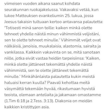
viimeisen vuoden aikana saanut kohdata
seurakunnan ruokajakelussa. Vakavaksi vetää, kun
lukee Matteuksen evankeliumin 25. lukua, jossa
Jeesus takaisin tultuaan kertoo antavansa palautetta:
'Totisesti minä sanon teille: kaiken minkä olette
tehneet yhdelle näistä minun vähimmistä veljistäni,
sen te olette tehneet minulle.' Vähimmät veljet ovat
nälkäisiä, janoisia, muukalaisia, alastomia, sairaita ja
vankilassa. Kaikkein vakavinta on se, mitä sanotaan
niille, jotka eivät vastaa heidän tarpeisiinsa: 'Kaiken,
minkä olette jättäneet tekemättä yhdelle näistä
vähimmistä, sen te olette jättäneet tekemättä
minulle.' Minkähänlaista palautetta kukin meistä
haluaisi kerran kuulla? Paavali kehottaa meitä
väsymättä tekemään hyvää, rikastumaan hyvistä
teoista, olemaan anteliaita ja jakamaan omastamme
(1.Tim 6:18 ja 2.Tess. 3:13). Diakonia on meidän
kaikkien kristittyjen asia.