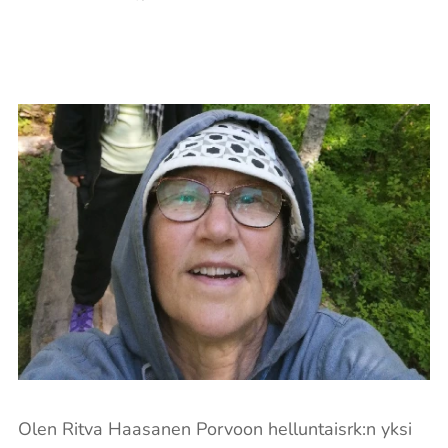
Olen Ritva Haasanen Porvoon helluntaisrk:n yksi