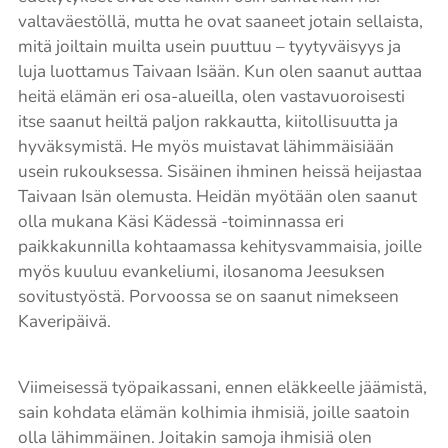
valtaväestöllä, mutta he ovat saaneet jotain sellaista,
mitä joiltain muilta usein puuttuu – tyytyväisyys ja
luja luottamus Taivaan Isään. Kun olen saanut auttaa
heitä elämän eri osa-alueilla, olen vastavuoroisesti
itse saanut heiltä paljon rakkautta, kiitollisuutta ja
hyväksymistä. He myös muistavat lähimmäisiään
usein rukouksessa. Sisäinen ihminen heissä heijastaa
Taivaan Isän olemusta. Heidän myötään olen saanut
olla mukana Käsi Kädessä -toiminnassa eri
paikkakunnilla kohtaamassa kehitysvammaisia, joille
myös kuuluu evankeliumi, ilosanoma Jeesuksen
sovitustyöstä. Porvoossa se on saanut nimekseen
Kaveripäivä.
Viimeisessä työpaikassani, ennen eläkkeelle jäämistä,
sain kohdata elämän kolhimia ihmisiä, joille saatoin
olla lähimmäinen. Joitakin samoja ihmisiä olen