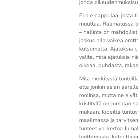
johda oikeudenmukaisuut
Ei ole nappulaa, josta 
muuttaa. Raamatussa tul
– hallinta on mahdollista
joskus olla vaikea erot
kutsumatta. Ajatuksia ei
valita, mitä ajatuksia ni
oikeaa, puhdasta, rakast
Mitä merkitystä tunteill
että jonkin asian äärell
roolinsa, mutta ne eivät
kristityllä on Jumalan s
mukaan. Kipeiltä tuntuv
maailmassa ja tarvitsem
tunteet voi kertoa Jumal
luottamusta, kateutta j