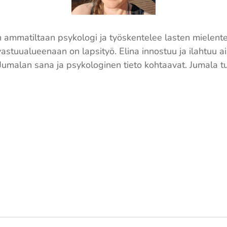
 on ammatiltaan psykologi ja työskentelee lasten mielent
stuualueenaan on lapsityö. Elina innostuu ja ilahtuu 
en Jumalan sana ja psykologinen tieto kohtaavat. Jumala 