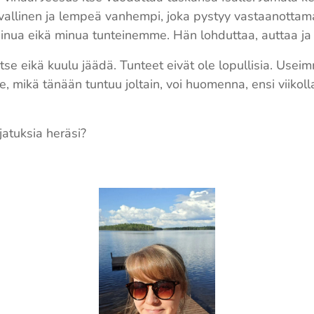
allinen ja lempeä vanhempi, joka pystyy vastaanottam
sinua eikä minua tunteinemme. Hän lohduttaa, auttaa ja
itse eikä kuulu jäädä. Tunteet eivät ole lopullisia. Use
Se, mikä tänään tuntuu joltain, voi huomenna, ensi viikol
jatuksia heräsi?