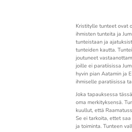
Kristitylle tunteet ova
ihmisten tunteita ja Ju
tunteistaan ja ajatuksi
tunteiden kautta. Tunte
joutuneet vastaanottam
joille ei paratiisissa Ju
hyvin pian Aatamin ja E
ihmiselle paratiisissa t
Joka tapauksessa tässä 
oma merkityksensä. Tunte
kuullut, että Raamatuss
Se ei tarkoita, ettet sa
ja toiminta. Tunteen val