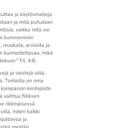
kuttaa ja käytösmalleja
mitaan ja mitä puhutaan
llisiä, vaikka niitä voi
t sen kummemmin
a, muokata, arvioida ja
 on kunnioitettavaa, mikä
oksen." Fil. 4:8.
jä ja viestejä siitä,
aa. Tunteilla on oma
n kompassin kiintopiste
 vaihtuu fiiliksen
me rikkinäisessä
itä, miten kaikki
 epätoivoa ja
kestää meidän