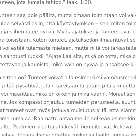
een, jota Jumala tahtoo." Jaak. 1:20.
tunteen saa pois päältä, mutta omaan toimintaan voi vai
ee selvästi esiin, että käyttäytymisen – sen, miten toi
 ja siihen tulee pyrkiä. Myös ajatukset ja tunteet ovat eri
taa toisistaan. Kuten tunteet, ajatuksetkin ilmaantuva
 voi estää tulemasta mieleen, mutta niitä voi tarkastell
in sanotusti ruokkii. "Ajatelkaa sitä, mikä on totta, mikä
ettavaa ja kaunista, mikä vain on hyvää ja ansaitsee kiit
a sitten on? Tunteet voivat olla esimerkiksi varoitusmerkke
e pitää pysähtyä, jotain tarvitaan tai jotain pitäisi muutt
 voi määrittää, mikä on oikein ja mikä väärin. Moraalise
ana. Jos kompassi ohjautuu tunteiden perusteella, suunta
at tunteet ovat myös jatkuva muistutus siitä, että eläm
me Jumalaa. Raamattu antaa meille selkeän esimerkin si
alle. Psalmien kirjoittajat itkevät, riemuitsevat, kokevat
a vihaa. Jeesus itse vuodattaa tuskansa Isälle. Jumala 