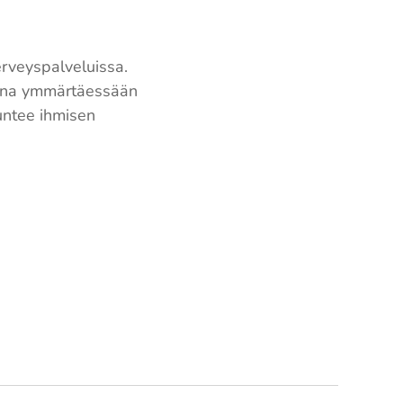
erveyspalveluissa.
aina ymmärtäessään
tuntee ihmisen