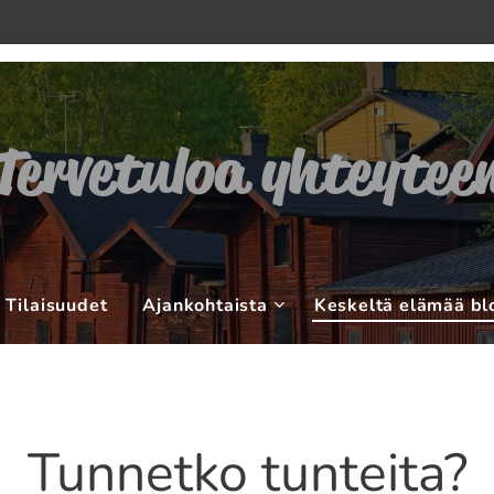
Tervetuloa yhteytee
Tilaisuudet
Ajankohtaista
Keskeltä elämää bl
Tunnetko tunteita?