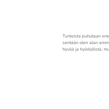
Tunteista puhutaan enem
sentään olen alan ammat
hyvää ja hyödyllistä, m