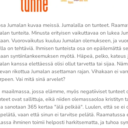
t osa Jumalan kuvaa meissä. Jumalalla on tunteet. Raamat
malan tunteita. Minusta erityisen vaikuttavaa on lukea 
staan. Vuorovaikutus kuuluu Jumalan olemukseen, ja vuo
illa on tehtäviä. Ihmisen tunteista osa on epäilemättä se
aan syntiinlankeemuksen myötä. Häpeä, pelko, kateus ja
malan kanssa elettäessä olisi ollut tarvetta tai sijaa. Näm
evan rikottua Jumalan asettaman rajan. Vihakaan ei varm
arpeen. Vai mitä sinä arvelet?
maailmassa, jossa elämme, myös negatiiviset tunteet ova
et ovat sallittuja, eikä niiden olemassaoloa kristityn ta
a sanotaan 365 kertaa "älä pelkää". Luulen, että se ei o
a pelätä, vaan että sinun ei tarvitse pelätä. Raamatussa
lassa ihminen toimii helposti harkitsematta, ja tuhoa sy