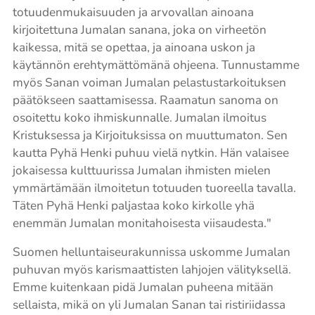
totuudenmukaisuuden ja arvovallan ainoana
kirjoitettuna Jumalan sanana, joka on virheetön
kaikessa, mitä se opettaa, ja ainoana uskon ja
käytännön erehtymättömänä ohjeena. Tunnustamme
myös Sanan voiman Jumalan pelastustarkoituksen
päätökseen saattamisessa. Raamatun sanoma on
osoitettu koko ihmiskunnalle. Jumalan ilmoitus
Kristuksessa ja Kirjoituksissa on muuttumaton. Sen
kautta Pyhä Henki puhuu vielä nytkin. Hän valaisee
jokaisessa kulttuurissa Jumalan ihmisten mielen
ymmärtämään ilmoitetun totuuden tuoreella tavalla.
Täten Pyhä Henki paljastaa koko kirkolle yhä
enemmän Jumalan monitahoisesta viisaudesta."
Suomen helluntaiseurakunnissa uskomme Jumalan
puhuvan myös karismaattisten lahjojen välityksellä.
Emme kuitenkaan pidä Jumalan puheena mitään
sellaista, mikä on yli Jumalan Sanan tai ristiriidassa