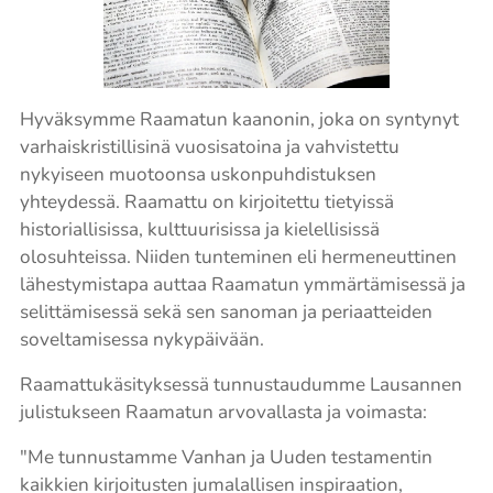
Hyväksymme Raamatun kaanonin, joka on syntynyt
varhaiskristillisinä vuosisatoina ja vahvistettu
nykyiseen muotoonsa uskonpuhdistuksen
yhteydessä. Raamattu on kirjoitettu tietyissä
historiallisissa, kulttuurisissa ja kielellisissä
olosuhteissa. Niiden tunteminen eli hermeneuttinen
lähestymistapa auttaa Raamatun ymmärtämisessä ja
selittämisessä sekä sen sanoman ja periaatteiden
soveltamisessa nykypäivään.
Raamattukäsityksessä tunnustaudumme Lausannen
julistukseen Raamatun arvovallasta ja voimasta:
"Me tunnustamme Vanhan ja Uuden testamentin
kaikkien kirjoitusten jumalallisen inspiraation,