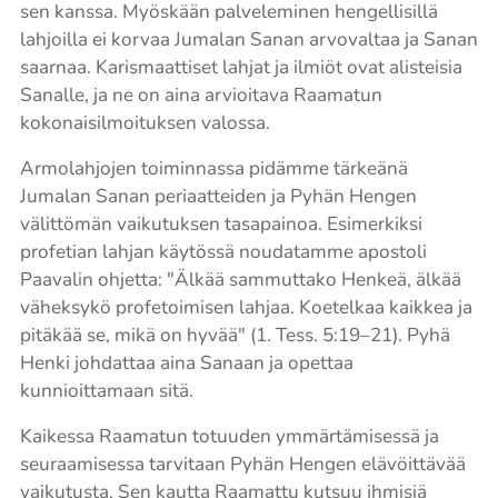
sen kanssa. Myöskään palveleminen hengellisillä
lahjoilla ei korvaa Jumalan Sanan arvovaltaa ja Sanan
saarnaa. Karismaattiset lahjat ja ilmiöt ovat alisteisia
Sanalle, ja ne on aina arvioitava Raamatun
kokonaisilmoituksen valossa.
Armolahjojen toiminnassa pidämme tärkeänä
Jumalan Sanan periaatteiden ja Pyhän Hengen
välittömän vaikutuksen tasapainoa. Esimerkiksi
profetian lahjan käytössä noudatamme apostoli
Paavalin ohjetta: "Älkää sammuttako Henkeä, älkää
väheksykö profetoimisen lahjaa. Koetelkaa kaikkea ja
pitäkää se, mikä on hyvää" (1. Tess. 5:19–21). Pyhä
Henki johdattaa aina Sanaan ja opettaa
kunnioittamaan sitä.
Kaikessa Raamatun totuuden ymmärtämisessä ja
seuraamisessa tarvitaan Pyhän Hengen elävöittävää
vaikutusta. Sen kautta Raamattu kutsuu ihmisiä